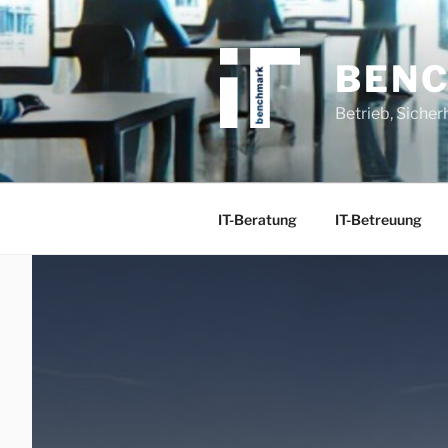
Zum
Inhalt
springen
BENC
Betrieb, Siche
IT-Beratung
IT-Betreuung